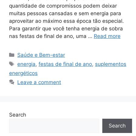
quantidade de compromissos podem deixar
muitas pessoas cansadas e sem energia para
aproveitar ao máximo essa época tão especial.
Para garantir que você tenha energia de sobra
nas festas de final de ano, uma …
Read more
Categories
Saúde e Bem-estar
Tags
energia
,
festas de final de ano
,
suplementos
energéticos
Leave a comment
Search
Search